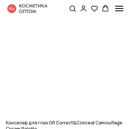
Консилер для глаз GR Correct&Conceal Camouflage
Cream Palette