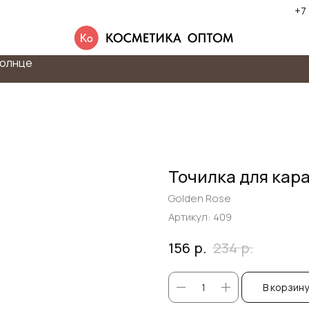
+7
олнце
Точилка для кар
Golden Rose
Артикул:
409
р.
р.
156
234
В корзину