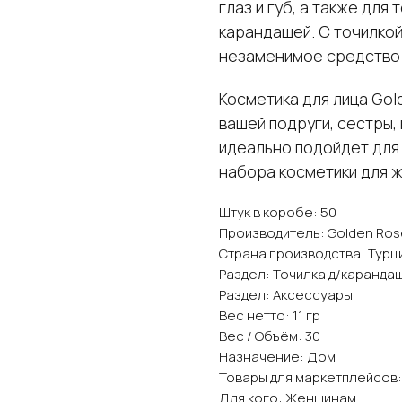
глаз и губ, а также для
карандашей. С точилкой
незаменимое средство 
Косметика для лица Gol
вашей подруги, сестры,
идеально подойдет для
набора косметики для 
Штук в коробе: 50
Производитель: Golden Ros
Страна производства: Турц
Раздел: Точилка д/каранда
Раздел: Аксессуары
Вес нетто: 11 гр
Вес / Объём: 30
Назначение: Дом
Товары для маркетплейсов:
Для кого: Женщинам