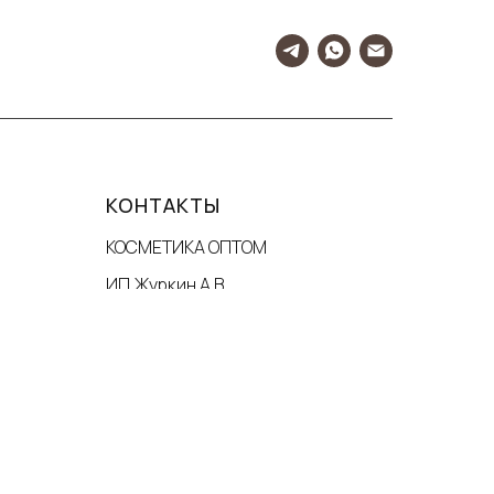
КОНТАКТЫ
КОСМЕТИКА ОПТОМ
ИП Журкин А.В.
ИНН 344110436496
Москва, Гостиничный пр., 4Б
info@kosmetikaopt-shop.ru
Карта сайта