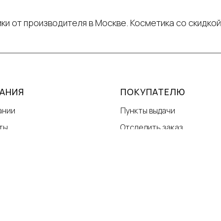
ки от производителя в Москве. Косметика со скидкой
АНИЯ
ПОКУПАТЕЛЮ
ании
Пункты выдачи
ты
Отследить заказ
я работы
Оплата и доставка
ор-оферта
Гарантии качества
ии