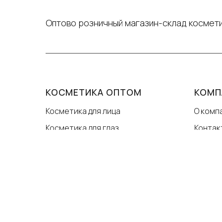
Оптово розничный магазин-склад космети
КОСМЕТИКА ОПТОМ
КОМП
Косметика для лица
О комп
Косметика для глаз
Контак
Косметика для бровей
Услови
Косметика для ресниц
Догов
Косметика для губ
Ваканс
Косметика для ногтей
Уход за лицом