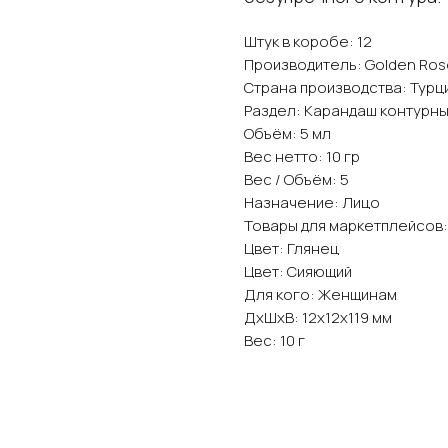
Штук в коробе: 12
Производитель: Golden Ros
Страна производства: Турц
Раздел: Карандаш контурн
Объём: 5 мл
Вес нетто: 10 гр
Вес / Объём: 5
Назначение: Лицо
Товары для маркетплейсов:
Цвет: Глянец
Цвет: Сияющий
Для кого: Женщинам
ДxШxВ: 12x12x119 мм
Вес: 10 г