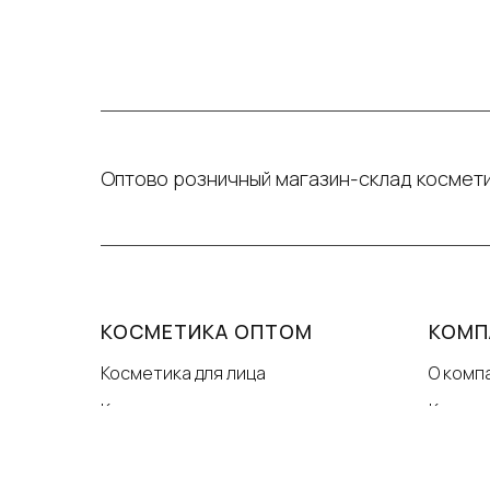
Оптово розничный магазин-склад космети
КОСМЕТИКА ОПТОМ
КОМП
Косметика для лица
О комп
Косметика для глаз
Контак
Косметика для бровей
Услови
Косметика для ресниц
Догов