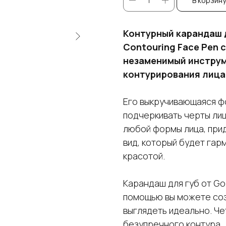
В корзину
Контурный карандаш 
Contouring Face Pen
незаменимый инструм
контурирования лица
Его выкручивающаяся ф
подчеркивать черты лиц
любой формы лица, прид
вид, который будет гар
красотой.
Карандаш для губ от Go
помощью вы можете соз
выглядеть идеально. Че
безупречного контура.