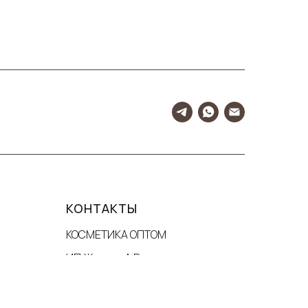
КОНТАКТЫ
КОСМЕТИКА ОПТОМ
ИП Журкин А.В.
ИНН 344110436496
Москва, Гостиничный пр., 4Б