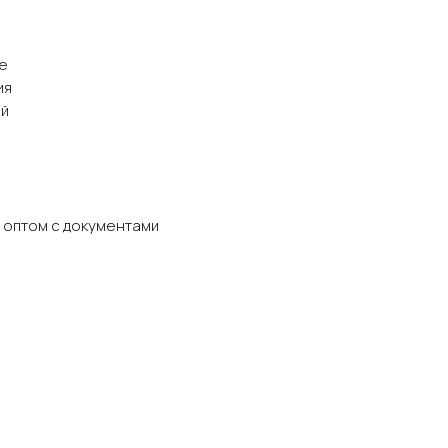
e
ия
ый
 оптом с документами