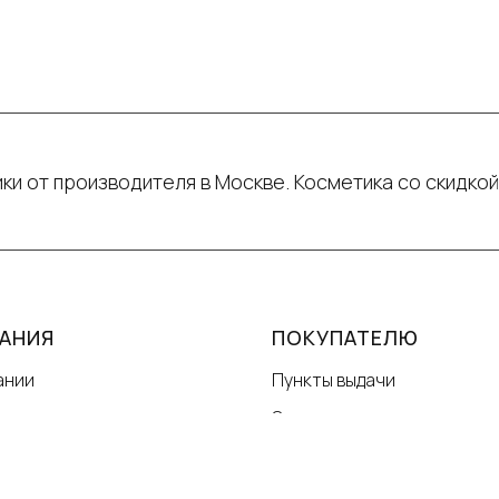
ки от производителя в Москве. Косметика со скидкой
АНИЯ
ПОКУПАТЕЛЮ
ании
Пункты выдачи
ты
Отследить заказ
я работы
Оплата и доставка
ор-оферта
Гарантии качества