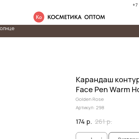
+7
олнце
Карандаш контур
Face Pen Warm H
Golden Rose
Артикул:
298
р.
р.
174
261