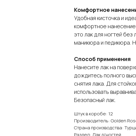
Комфортное нанесени
Удобная кисточка и иде
комфортное нанесение и
это лак для ногтей без
маникюра и педикюра. Н
Способ применения
Нанесите лак на поверхн
дождитесь полного выс
снятия лака. Для стойк
использовать выравнив
Безопасный лак.
Штук в коробе: 12
Производитель: Golden Ros
Страна производства: Турц
Раздел: Лак д/ногтей