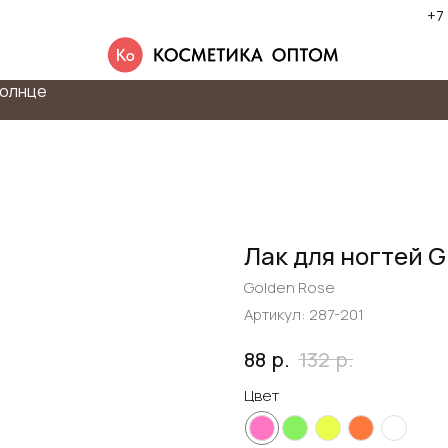
+7
олнце
Лак для ногтей G
Golden Rose
Артикул:
287-201
р.
р.
88
132
Цвет