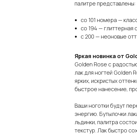
палитре представлены:
со 101 номера — клас
со 194 — глиттерная 
с 200 — неоновые от
Яркая новинка от Gol
Golden Rose с радость
лак для ногтей Golden 
ярких, искристых оттен
быстрое нанесение, пр
Ваши ноготки будут пер
энергию. Бутылочки лак
льдинки, палитра состо
текстур. Лак быстро сох