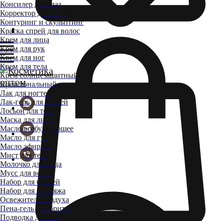
Консилер для глаз
Корректор для лица
Контуринг и скульптинг
Краска спрей для волос
Крем для лица
Крем для рук
Крем для ног
Крем для тела
Крем солнцезащитный
Крем тональный
Лак для ногтей
Лак-гель для ногтей
Лосьон для тела
Маска для лица
Масло возбуждающее
Масло для губ
Масло эфирное
Мист для тела
Молочко для лица
Мусс для волос
Набор для бровей
Набор для макияжа
Освежитель воздуха
Пена-гель для бритья
Подводка для глаз