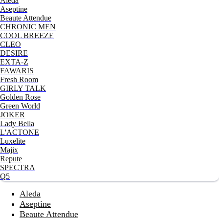
Aleda
Aseptine
Beaute Attendue
CHRONIC MEN
COOL BREEZE
CLEO
DESIRE
EXTA-Z
FAWARIS
Fresh Room
GIRLY TALK
Golden Rose
Green World
JOKER
Lady Bella
L'ACTONE
Luxelite
Majix
Repute
SPECTRA
Q5
Aleda
Aseptine
Beaute Attendue