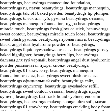
beautydrugs, beautydrugs mannequino foundation,
beautydrugs ru, патчи beautydrugs, beautydrugs mannequin,
beautydrugs talc off baked powder, beautydrugs lip plumper,
beautydrugs блеск для губ, румяна beautydrugs отзывы,
beautydrugs mannequin foundation, пудра beautydrugs
miracle touch, beautydrugs fresh glow cc stick, beautydrugs
sweet contour, beautydrugs miracle touch loose, beautydrugs
sweet blush румяна, beautydrugs зубная паста, beautydrugs
black, angel dust hyaluronic powder от beautydrugs,
beautydrugs liquid eyeshadows отзывы, beautydrugs glossy
baked highlighter, beautydrugs berry lips, beautydrugs
бальзам для губ черный, beautydrugs angel dust hyaluronic
powder рассыпчатая пудра, спонж beautydrugs,
beautydrugs 01 strawberry, beautydrugs mannequin
foundation отзывы, beautydrugs sweet blush отзывы,
beautydrugs официальный сайт, beautydrugs сайт,
beautydrugs скульптор, beautydrugs eyeshadow refill,
beautydrugs sweet contour отзывы, beautydrugs пудра
купить, beautydrugs fast track liquid eyeliner, endorfin
beautydrugs, beautydrugs makeup sponge ultra soft, масло
beautydrugs 01 strawberry, beautydrugs crackling body foam