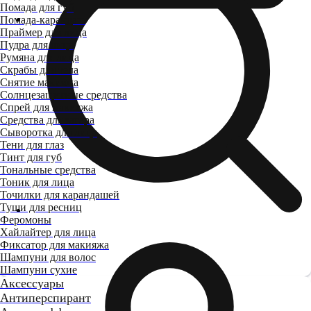
Помада для губ
Помада-карандаш
Праймер для лица
Пудра для лица
Румяна для лица
Скрабы для тела
Снятие макияжа
Солнцезащитные средства
Спрей для макияжа
Средства для загара
Сыворотка для лица
Тени для глаз
Тинт для губ
Тональные средства
Тоник для лица
Точилки для карандашей
Туши для ресниц
Феромоны
Хайлайтер для лица
Фиксатор для макияжа
Шампуни для волос
Шампуни сухие
Аксессуары
Антиперспирант