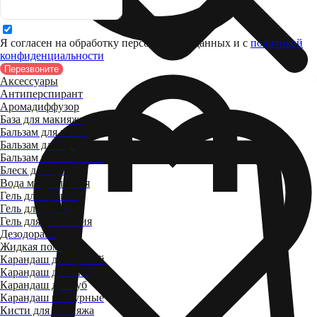
Я согласен на обработку персональных данных и c
политикой
конфиденциальности
Перезвоните
Аксессуары
Антиперспирант
Аромадиффузор
База для макияжа
Бальзам для волос
Бальзам для губ
Бальзам после бритья
Блеск для губ
Вода мицеллярная
Гель для бровей
Гель для душа
Гель для умывания
Дезодорант
Жидкая помада
Карандаш для бровей
Карандаш для глаз
Карандаш для губ
Карандаш контурные
Кисти для макияжа