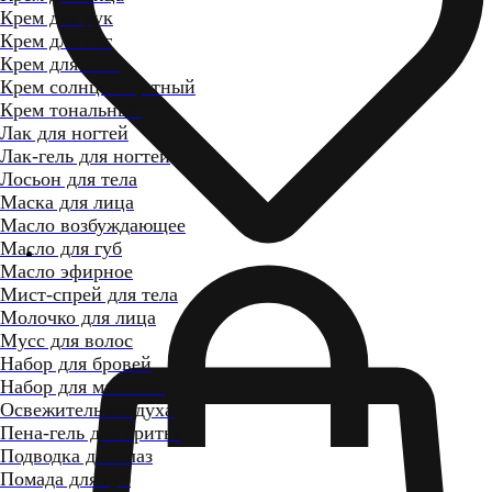
Крем для рук
Крем для ног
Крем для тела
Крем солнцезащитный
Крем тональный
Лак для ногтей
Лак-гель для ногтей
Лосьон для тела
Маска для лица
Масло возбуждающее
Масло для губ
Масло эфирное
Мист-спрей для тела
Молочко для лица
Мусс для волос
Набор для бровей
Набор для макияжа
Освежитель воздуха
Пена-гель для бритья
Подводка для глаз
Помада для губ