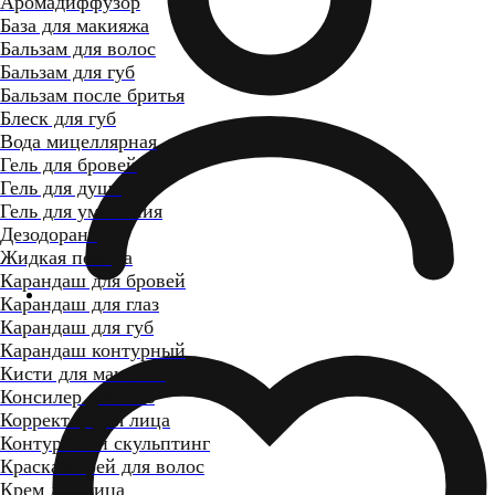
Аромадиффузор
База для макияжа
Бальзам для волос
Бальзам для губ
Бальзам после бритья
Блеск для губ
Вода мицеллярная
Гель для бровей
Гель для душа
Гель для умывания
Дезодорант
Жидкая помада
Карандаш для бровей
Карандаш для глаз
Карандаш для губ
Карандаш контурный
Кисти для макияжа
Консилер для глаз
Корректор для лица
Контуринг и скульптинг
Краска-спрей для волос
Крем для лица