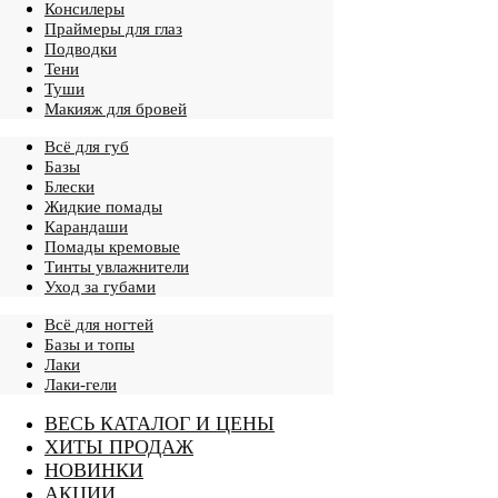
Консилеры
Праймеры для глаз
Подводки
Тени
Туши
Макияж для бровей
Всё для губ
Базы
Блески
Жидкие помады
Карандаши
Помады кремовые
Тинты увлажнители
Уход за губами
Всё для ногтей
Базы и топы
Лаки
Лаки-гели
ВЕСЬ КАТАЛОГ И ЦЕНЫ
ХИТЫ ПРОДАЖ
НОВИНКИ
АКЦИИ