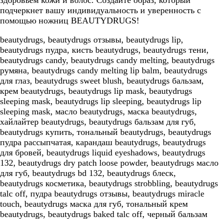
подчеркнет вашу индивидуальность и уверенность с
помощью ножниц BEAUTYDRUGS!
beautydrugs, beautydrugs отзывы, beautydrugs lip,
beautydrugs пудра, кисть beautydrugs, beautydrugs тени,
beautydrugs candy, beautydrugs candy melting, beautydrugs
румяна, beautydrugs candy melting lip balm, beautydrugs
для глаз, beautydrugs sweet blush, beautydrugs бальзам,
крем beautydrugs, beautydrugs lip mask, beautydrugs
sleeping mask, beautydrugs lip sleeping, beautydrugs lip
sleeping mask, масло beautydrugs, маска beautydrugs,
хайлайтер beautydrugs, beautydrugs бальзам для губ,
beautydrugs купить, тональный beautydrugs, beautydrugs
пудра рассыпчатая, карандаш beautydrugs, beautydrugs
для бровей, beautydrugs liquid eyeshadows, beautydrugs
132, beautydrugs dry patch loose powder, beautydrugs масло
для губ, beautydrugs bd 132, beautydrugs блеск,
beautydrugs косметика, beautydrugs strobbling, beautydrugs
talc off, пудра beautydrugs отзывы, beautydrugs miracle
touch, beautydrugs маска для губ, тональный крем
beautydrugs, beautydrugs baked talc off, черный бальзам