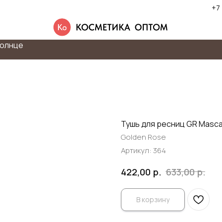
+7
олнце
Тушь для ресниц GR Masca
Golden Rose
Артикул:
364
р.
р.
422,00
633,00
В корзину