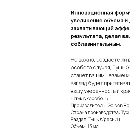
Инновационная форму
увеличение объема и 
захватывающий эффек
результата, делая ва
соблазнительным.
Не важно, создаете ли 
особого случая, Тушь
станет вашим незамени
взгляд будет притягива
вашу уверенность и кра
Штук в коробе: 6
Производитель: Golden Ro
Страна производства: Тур
Раздел: Тушь д/ресниц
Объём: 13 мл