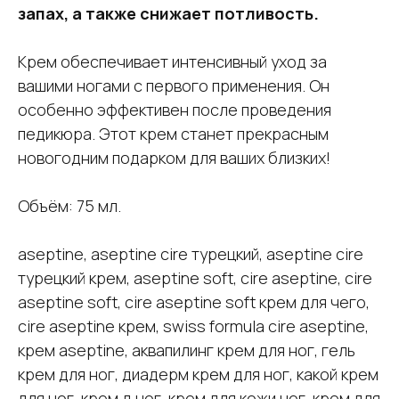
запах, а также снижает потливость.
Крем обеспечивает интенсивный уход за
вашими ногами с первого применения. Он
особенно эффективен после проведения
педикюра. Этот крем станет прекрасным
новогодним подарком для ваших близких!
Объём: 75 мл.
aseptine, aseptine cire турецкий, aseptine cire
турецкий крем, aseptine soft, cire aseptine, cire
aseptine soft, cire aseptine soft крем для чего,
cire aseptine крем, swiss formula cire aseptine,
крем aseptine, аквапилинг крем для ног, гель
крем для ног, диадерм крем для ног, какой крем
для ног, крем д ног, крем для кожи ног, крем для