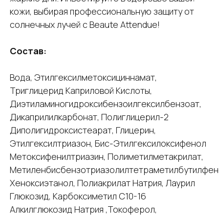
кожи, выбирая профессиональную защиту от
солнечных лучей с Beaute Attendue!
Состав:
Вода, Этилгексилметоксициннамат,
Триглицерид Каприловой Кислоты,
Диэтиламиногидроксибензоилгексилбензоат,
Дикаприлилкарбонат, Полиглицерил-2
Диполигидроксистеарат, Глицерин,
Этилгексилтриазон, Бис-Этилгексилоксифенол
Метоксифенилтриазин, Полиметилметакрилат,
Метиленбисбензотриазолилтетраметилбутилфен
Хеноксиэтанол, Полиакрилат Натрия, Лаурил
Глюкозид, Карбоксиметил C10-16
Алкилглюкозид Натрия ,Токоферол,