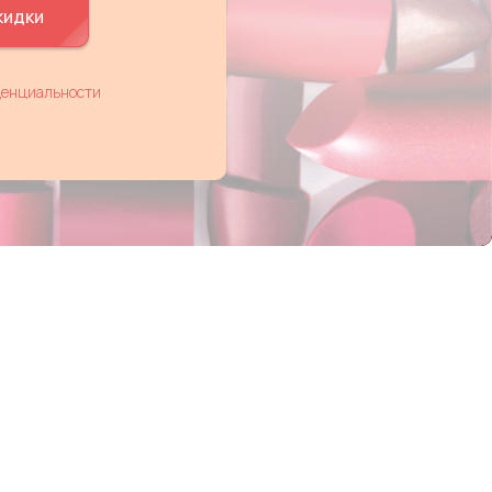
кидки
денциальности