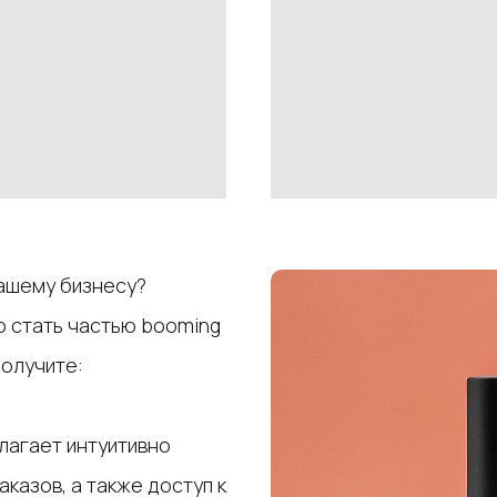
вашему бизнесу?
о стать частью booming
получите:
лагает интуитивно
казов, а также доступ к