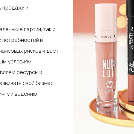
ь продажи и
ленькие партии, так и
х потребностей и
нансовых рисков и дает
ым условиям.
вляем ресурсы и
азвивать свой бизнес.
ингу и ведению