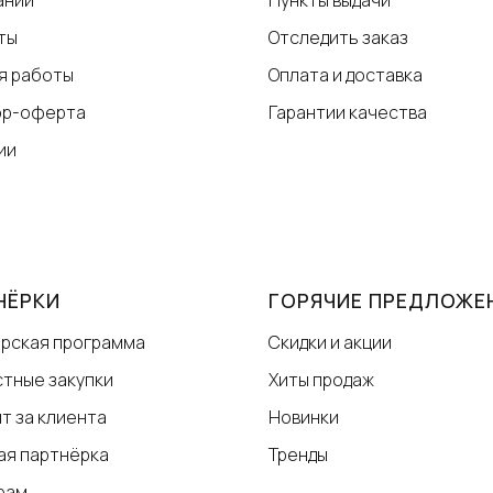
ты
Отследить заказ
я работы
Оплата и доставка
ор-оферта
Гарантии качества
ии
НЁРКИ
ГОРЯЧИЕ ПРЕДЛОЖЕ
рская программа
Скидки и акции
тные закупки
Хиты продаж
т за клиента
Новинки
ая партнёрка
Тренды
рам