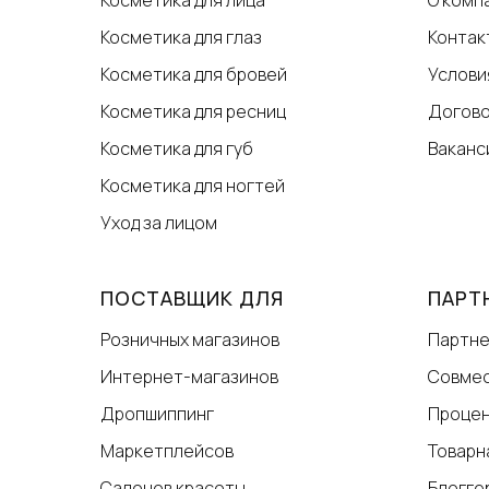
Косметика для глаз
Контак
Косметика для бровей
Услови
Косметика для ресниц
Догов
Косметика для губ
Ваканс
Косметика для ногтей
Уход за лицом
ПОСТАВЩИК ДЛЯ
ПАРТ
Розничных магазинов
Партне
Интернет-магазинов
Совмес
Дропшиппинг
Процен
Маркетплейсов
Товарн
Салонов красоты
Блогге