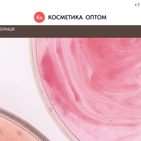
+7
олнце