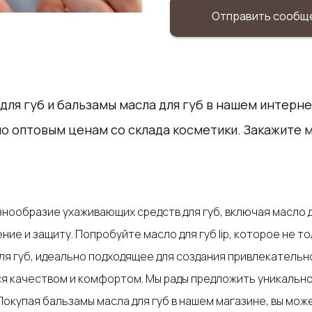
Отправить сообщ
ля губ и бальзамы масла для губ в нашем интерне
б по оптовым ценам со склада косметики. Закажите 
ообразие ухаживающих средств для губ, включая масло дл
е и защиту. Попробуйте масло для губ lip, которое не тол
для губ, идеально подходящее для создания привлекательно
я качеством и комфортом. Мы рады предложить уникально
окупая бальзамы масла для губ в нашем магазине, вы мож