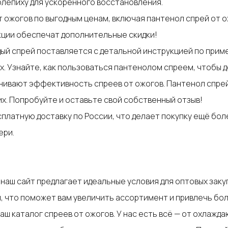
блепиху для ускоренного восстановления.
т ожогов по выгодным ценам, включая пантенол спрей от о
акции обеспечат дополнительные скидки!
дый спрей поставляется с детальной инструкцией по прим
х. Узнайте, как пользоваться пантенолом спреем, чтобы
енивают эффективность спреев от ожогов. Пантенол спре
х. Попробуйте и оставьте свой собственный отзыв!
платную доставку по России, что делает покупку ещё бол
ери.
 наш сайт предлагает идеальные условия для оптовых зак
м, что поможет вам увеличить ассортимент и привлечь бо
аш каталог спреев от ожогов. У нас есть всё — от охлажда