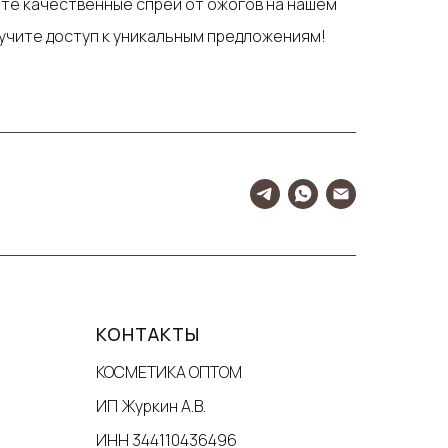
йте качественные спреи от ожогов на нашем
лучите доступ к уникальным предложениям!
КОНТАКТЫ
КОСМЕТИКА ОПТОМ
ИП Журкин А.В.
ИНН 344110436496