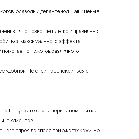
жогов, олазоль и депантенол. Наши цены в
енению, что позволяет легко и правильно
 добиться максимального эффекта.
й помогает от ожогов различного
ее удобной. Не стоит беспокоиться о
упок. Получайте спрей первой помощи при
льше клиентов.
ющего спрея до спрея при ожогах кожи. Не