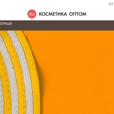
+7
олнце